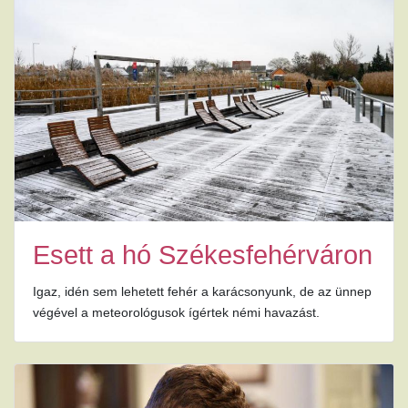
Esett a hó Székesfehérváron
Igaz, idén sem lehetett fehér a karácsonyunk, de az ünnep
végével a meteorológusok ígértek némi havazást.