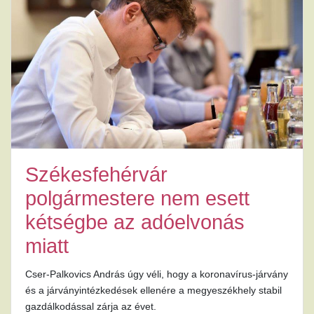
Székesfehérvár
polgármestere nem esett
kétségbe az adóelvonás
miatt
Cser-Palkovics András úgy véli, hogy a koronavírus-járvány
és a járványintézkedések ellenére a megyeszékhely stabil
gazdálkodással zárja az évet.