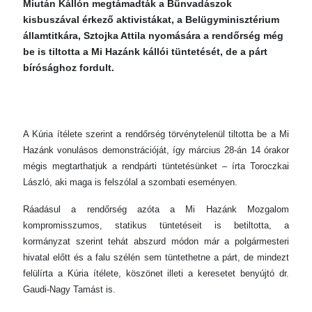
Miután Kállón megtámadták a Bűnvadászok
kisbuszával érkező aktivistákat, a Belügyminisztérium
államtitkára, Sztojka Attila nyomására a rendőrség még
be is tiltotta a Mi Hazánk kállói tüntetését, de a párt
bírósághoz fordult.
A Kúria ítélete szerint a rendőrség törvénytelenül tiltotta be a Mi
Hazánk vonulásos demonstrációját, így március 28-án 14 órakor
mégis megtarthatjuk a rendpárti tüntetésünket – írta Toroczkai
László, aki maga is felszólal a szombati eseményen.
Ráadásul a rendőrség azóta a Mi Hazánk Mozgalom
kompromisszumos, statikus tüntetéseit is betiltotta, a
kormányzat szerint tehát abszurd módon már a polgármesteri
hivatal előtt és a falu szélén sem tüntethetne a párt, de mindezt
felülírta a Kúria ítélete, köszönet illeti a keresetet benyújtó dr.
Gaudi-Nagy Tamást is.