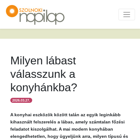
Milyen lábast
válasszunk a
konyhánkba?
2026.03.27.
A konyhai eszközök között talán az egyik leginkább
kihasznált felszerelés a lábas, amely számtalan főzési
feladatot kiszolgálhat. A mai modern konyhában
elengedhetetlen, hogy ügyeljünk arra, milyen típusú és