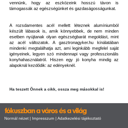
vennünk, hogy az eszközeink hosszú távon is 
támogassák az egészségünket és gazdaságosságunkat.
A rozsdamentes acél mellett léteznek alumíniumból 
készült lábasok is, amik könnyebbek, de nem minden 
esetben nyújtanak olyan egészségbarát megoldást, mint 
az acél változatok. A
gasztronagyker.hu kínálatában 
mindenki megtalálhatja azt, ami leginkább megfelel saját 
igényeinek, legyen szó mindennapi vagy professzionális 
konyhahasználatról. Hiszen egy jó konyha mindig az 
alapoknál kezdődik: az edényeknél.
Ha teszett Önnek a cikk, ossza meg másokkal is!
Normál nézet
|
Impresszum
|
Adatkezelési tájékoztató