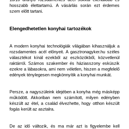
hosszabb élettartamú. A vásárlás során ezt érdemes 
szem előtt tartani.
Elengedhetetlen konyhai tartozékok
A modern konyhai technológiák világában kihasználjuk a 
rozsdamentes acél előnyeit. A gasztronagyker.hu széles 
választékot kínál ezekből az eszközökből, közvetlenül 
raktárról. Számos szakember és háziasszony esküszik 
ezekre a lábasokra, ami nem véletlen, hiszen a megfelelő 
edények ténylegesen megkönnyítik a konyhai munkát.
Persze, a nagyszüleink idejében a konyha még másképp 
működött. Akkoriban nem számított, milyen edényben 
készült az étel, a család élvezhette, hogy otthon készült 
fogás került az asztalra. 
De az idő változik, és ma már azt is figyelembe kell 