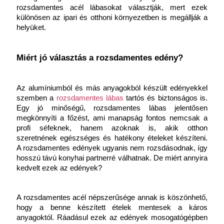
rozsdamentes acél lábasokat választják, mert ezek 
különösen az ipari és otthoni környezetben is megállják a 
helyüket.
Miért jó választás a rozsdamentes edény?
Az alumíniumból és más anyagokból készült edényekkel 
szemben a 
rozsdamentes lábas
tartós és biztonságos is. 
Egy jó minőségű, rozsdamentes lábas jelentősen 
megkönnyíti a főzést, ami manapság fontos nemcsak a 
profi séfeknek, hanem azoknak is, akik otthon 
szeretnének egészséges és hatékony ételeket készíteni. 
A rozsdamentes edények ugyanis nem rozsdásodnak, így 
hosszú távú konyhai partnerré válhatnak. De miért annyira 
kedvelt ezek az edények?
A rozsdamentes acél népszerűsége annak is köszönhető, 
hogy a benne készített ételek mentesek a káros 
anyagoktól. Ráadásul ezek az edények mosogatógépben 