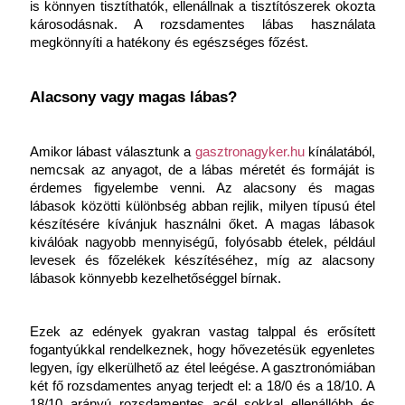
is könnyen tisztíthatók, ellenállnak a tisztítószerek okozta 
károsodásnak. A rozsdamentes lábas használata 
megkönnyíti a hatékony és egészséges főzést.
Alacsony vagy magas lábas?
Amikor lábast választunk a 
gasztronagyker.hu
 kínálatából, 
nemcsak az anyagot, de a lábas méretét és formáját is 
érdemes figyelembe venni. Az alacsony és magas 
lábasok közötti különbség abban rejlik, milyen típusú étel 
készítésére kívánjuk használni őket. A magas lábasok 
kiválóak nagyobb mennyiségű, folyósabb ételek, például 
levesek és főzelékek készítéséhez, míg az alacsony 
lábasok könnyebb kezelhetőséggel bírnak.
Ezek az edények gyakran vastag talppal és erősített 
fogantyúkkal rendelkeznek, hogy hővezetésük egyenletes 
legyen, így elkerülhető az étel leégése. A gasztronómiában 
két fő rozsdamentes anyag terjedt el: a 18/0 és a 18/10. A 
18/10 arányú rozsdamentes acél sokkal ellenállóbb és 