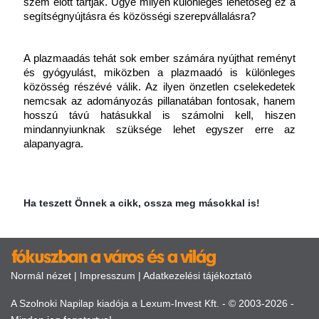
szem előtt tartják. Ugye milyen különleges lehetőség ez a 
segítségnyújtásra és közösségi szerepvállalásra?
A plazmaadás tehát sok ember számára nyújthat reményt 
és gyógyulást, miközben a plazmaadó is különleges 
közösség részévé válik. Az ilyen önzetlen cselekedetek 
nemcsak az adományozás pillanatában fontosak, hanem 
hosszú távú hatásukkal is számolni kell, hiszen 
mindannyiunknak szüksége lehet egyszer erre az 
alapanyagra.
Ha teszett Önnek a cikk, ossza meg másokkal is!
Normál nézet
|
Impresszum
|
Adatkezelési tájékoztató
A Szolnoki Napilap kiadója a Lexum-Invest Kft. - © 2003-2026 -