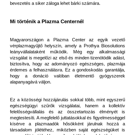
bevezetés a siker záloga lehet bárki számára.
Mi történik a Plazma Centernél
Magyarországon a Plazma Center az egyik vezető 
vérplazmagyűjtő helyszín, amely a Prothya Biosolutions 
leányvállalataként működik. Még egy alkalmassági 
vizsgálat is megelőzi az első és minden tizenötödik adást, 
biztosítva, hogy az adományozó egészséges, plazmája 
érdemes a felhasználásra. Ez a gondoskodás garantálja, 
hogy a donáció valóban életmentő gyógyszerek 
alapanyagává váljon.
Ez a közösségi hozzájárulás sokkal több, mint egyszerű 
egészségügyi szűrők vizsgálatai, hanem a kollektív 
felelősségvállalás és az összetartozás élményét is 
megtestesíti. A megfelelő juttatásokkal és figyelmességgel 
kísérve a plazmaadók hősökként járulnak hozzá a 
társadalom jólétéhez, miközben saját egészségüket is 