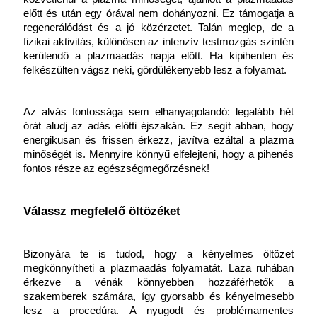
előtt és után egy órával nem dohányozni. Ez támogatja a 
regenerálódást és a jó közérzetet. Talán meglep, de a 
fizikai aktivitás, különösen az intenzív testmozgás szintén 
kerülendő a plazmaadás napja előtt. Ha kipihenten és 
felkészülten vágsz neki, gördülékenyebb lesz a folyamat.
Az alvás fontossága sem elhanyagolandó: legalább hét 
órát aludj az adás előtti éjszakán. Ez segít abban, hogy 
energikusan és frissen érkezz, javítva ezáltal a plazma 
minőségét is. Mennyire könnyű elfelejteni, hogy a pihenés 
fontos része az egészségmegőrzésnek!
Válassz megfelelő öltözéket
Bizonyára te is tudod, hogy a kényelmes öltözet 
megkönnyítheti a plazmaadás folyamatát. Laza ruhában 
érkezve a vénák könnyebben hozzáférhetők a 
szakemberek számára, így gyorsabb és kényelmesebb 
lesz a procedúra. A nyugodt és problémamentes 