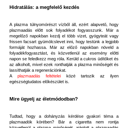
Hidratálás: a megfelelő kezdés
A plazma túlnyomórészt vízből áll, ezért alapvető, hogy 
plazmaadás előtt sok folyadékot fogyasszunk. Már a 
megelőző napokban kezdj el több vizet, gyógyteát vagy 
frissen facsart gyümölcslevet inni, hogy testünk a legjobb 
formáját hozhassa. Már az előző napokban növeld a 
folyadékfogyasztást, és közvetlenül az esemény előtti 
napon se feledkezz meg róla. Kerüld a cukros üdítőket és 
az alkoholt, mivel ezek ronthatják a plazma minőségét és 
lassíthatják a regenerációnkat. 
A
 plazmaadás feltételei
közé tartozik az ilyen 
egészségtudatos előkészület is.
Mire ügyelj az életmódodban?
Tudtad, hogy a dohányzás kérdése gyakori téma a 
plazmaadók körében? Bár a cigaretta nem rontja 
közvetlenül a plazma minőségét, ajánlott a plazmaadás 