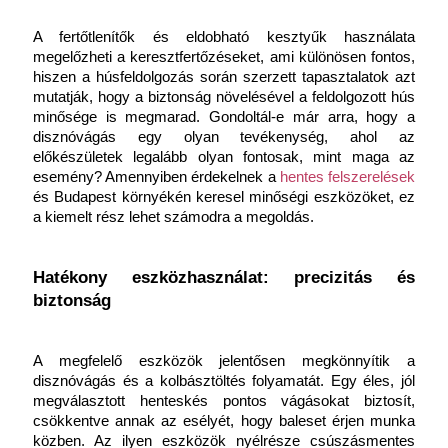
A fertőtlenítők és eldobható kesztyűk használata 
megelőzheti a keresztfertőzéseket, ami különösen fontos, 
hiszen a húsfeldolgozás során szerzett tapasztalatok azt 
mutatják, hogy a biztonság növelésével a feldolgozott hús 
minősége is megmarad. Gondoltál-e már arra, hogy a 
disznóvágás egy olyan tevékenység, ahol az 
előkészületek legalább olyan fontosak, mint maga az 
esemény? Amennyiben érdekelnek a
hentes felszerelések
és Budapest környékén keresel minőségi eszközöket, ez 
a kiemelt rész lehet számodra a megoldás.
Hatékony eszközhasználat: precizitás és 
biztonság
A megfelelő eszközök jelentősen megkönnyítik a 
disznóvágás és a kolbásztöltés folyamatát. Egy éles, jól 
megválasztott henteskés pontos vágásokat biztosít, 
csökkentve annak az esélyét, hogy baleset érjen munka 
közben. Az ilyen eszközök nyélrésze csúszásmentes 