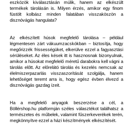
eszközök kiválasztásán múlik, hanem az elkészült 
termékek tárolásán is. Milyen érzés, amikor egy finom 
füstölt kolbász minden falatában visszaköszön a 
disznóvágás hangulata?
Az elkészített húsok megfelelő tárolása – például 
légmentesen zárt vákuumzacskókban – biztosítja, hogy 
megőrizzék frissességüket, elkerülve ezzel a fagyasztási 
sérüléseket. Az éles kések itt is hasznosnak bizonyulnak, 
amikor a húsokat megfelelő méretű darabokra kell vágni a 
tárolás előtt. Az előrelátó tárolás és kezelés nemcsak az 
élelmiszerpazarlás visszaszorítását szolgálja, hanem 
lehetőséget teremt arra is, hogy egész évben élvezd a 
disznóvágás gazdag ízeit.
Ha a megfelelő anyagok beszerzése a cél, a 
Böllérshop.hu platformján széles választékot találhatsz a 
természetes és műbelek, valamint fűszerkeverékek terén, 
megkönnyítve ezzel a házi készítmények elkészítését.