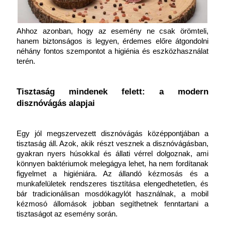
Ahhoz azonban, hogy az esemény ne csak örömteli, 
hanem biztonságos is legyen, érdemes előre átgondolni 
néhány fontos szempontot a higiénia és eszközhasználat 
terén.
Tisztaság mindenek felett: a modern 
disznóvágás alapjai
Egy jól megszervezett disznóvágás középpontjában a 
tisztaság áll. Azok, akik részt vesznek a disznóvágásban, 
gyakran nyers húsokkal és állati vérrel dolgoznak, ami 
könnyen baktériumok melegágya lehet, ha nem fordítanak 
figyelmet a higiéniára. Az állandó kézmosás és a 
munkafelületek rendszeres tisztítása elengedhetetlen, és 
bár tradicionálisan mosdókagylót használnak, a mobil 
kézmosó állomások jobban segíthetnek fenntartani a 
tisztaságot az esemény során.