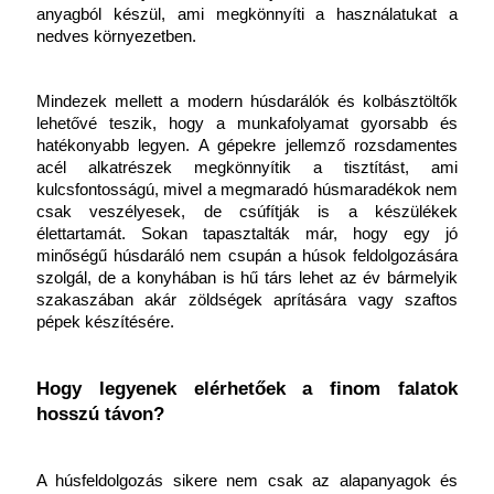
anyagból készül, ami megkönnyíti a használatukat a 
nedves környezetben.
Mindezek mellett a modern húsdarálók és kolbásztöltők 
lehetővé teszik, hogy a munkafolyamat gyorsabb és 
hatékonyabb legyen. A gépekre jellemző rozsdamentes 
acél alkatrészek megkönnyítik a tisztítást, ami 
kulcsfontosságú, mivel a megmaradó húsmaradékok nem 
csak veszélyesek, de csúfítják is a készülékek 
élettartamát. Sokan tapasztalták már, hogy egy jó 
minőségű húsdaráló nem csupán a húsok feldolgozására 
szolgál, de a konyhában is hű társ lehet az év bármelyik 
szakaszában akár zöldségek aprítására vagy szaftos 
pépek készítésére.
Hogy legyenek elérhetőek a finom falatok 
hosszú távon?
A húsfeldolgozás sikere nem csak az alapanyagok és 