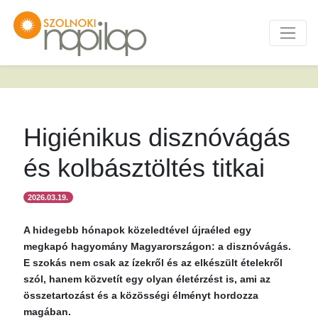
Higiénikus disznóvágás
és kolbásztöltés titkai
2026.03.19.
A hidegebb hónapok közeledtével újraéled egy
megkapó hagyomány Magyarországon: a disznóvágás.
E szokás nem csak az ízekről és az elkészült ételekről
szól, hanem közvetít egy olyan életérzést is, ami az
összetartozást és a közösségi élményt hordozza
magában.