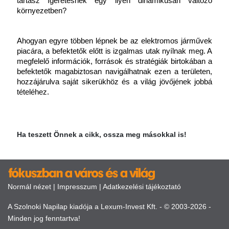
tartasz ígéretesnek egy ilyen dinamikusan változó 
környezetben?
Ahogyan egyre többen lépnek be az elektromos járművek 
piacára, a befektetők előtt is izgalmas utak nyílnak meg. A 
megfelelő információk, források és stratégiák birtokában a 
befektetők magabiztosan navigálhatnak ezen a területen, 
hozzájárulva saját sikerükhöz és a világ jövőjének jobbá 
tételéhez.
Ha teszett Önnek a cikk, ossza meg másokkal is!
Normál nézet
|
Impresszum
|
Adatkezelési tájékoztató
A Szolnoki Napilap kiadója a Lexum-Invest Kft. - © 2003-2026 -
Minden jog fenntartva!