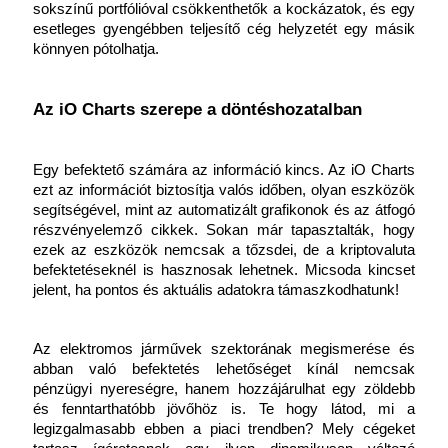
sokszínű portfólióval csökkenthetők a kockázatok, és egy 
esetleges gyengébben teljesítő cég helyzetét egy másik 
könnyen pótolhatja.
Az iO Charts szerepe a döntéshozatalban
Egy befektető számára az információ kincs. Az iO Charts 
ezt az információt biztosítja valós időben, olyan eszközök 
segítségével, mint az automatizált grafikonok és az átfogó 
részvényelemző cikkek. Sokan már tapasztalták, hogy 
ezek az eszközök nemcsak a tőzsdei, de a kriptovaluta 
befektetéseknél is hasznosak lehetnek. Micsoda kincset 
jelent, ha pontos és aktuális adatokra támaszkodhatunk!
Az elektromos járművek szektorának megismerése és 
abban való befektetés lehetőséget kínál nemcsak 
pénzügyi nyereségre, hanem hozzájárulhat egy zöldebb 
és fenntarthatóbb jövőhöz is. Te hogy látod, mi a 
legizgalmasabb ebben a piaci trendben? Mely cégeket 