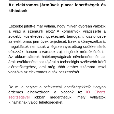
Az elektromos járművek piaca: lehetőségek és 
kihívások
Eszedbe jutott-e már valaha, hogy milyen gyorsan változik 
a világ a szemünk előtt? A kormányok világszerte a 
zöldebb közlekedést igyekeznek támogatni, ösztönözve 
az elektromos járművek terjedését. Ezek a környezetbarát 
megoldások nemcsak a légszennyezettség csökkentését 
célozzák, hanem a városok zajszintjének mérséklését is. 
Az akkumulátorok hatékonyságának növekedése és az 
árak csökkenése hozzájárul a technológia szélesebb körű 
elérhetőségéhez, ami még több ember számára teszi 
vonzóvá az elektromos autók beszerzését.
De mi a helyzet a befektetési lehetőségekkel? Hogyan 
érdemes elhelyezkedni a piacon? Az
 iO Charts 
segítségével
 jobban megérthetjük, mely vállalatok 
kínálhatnak valódi lehetőségeket.