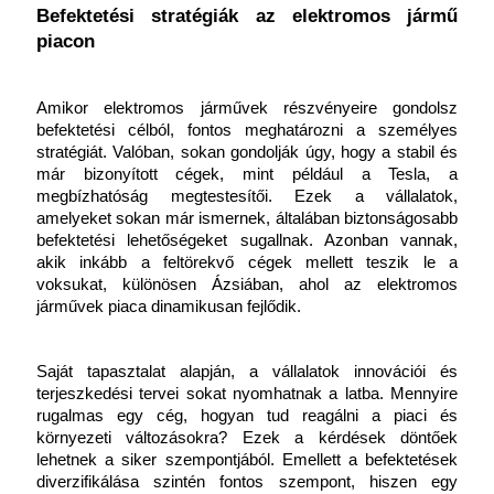
Befektetési stratégiák az elektromos jármű 
piacon
Amikor elektromos járművek részvényeire gondolsz 
befektetési célból, fontos meghatározni a személyes 
stratégiát. Valóban, sokan gondolják úgy, hogy a stabil és 
már bizonyított cégek, mint például a Tesla, a 
megbízhatóság megtestesítői. Ezek a vállalatok, 
amelyeket sokan már ismernek, általában biztonságosabb 
befektetési lehetőségeket sugallnak. Azonban vannak, 
akik inkább a feltörekvő cégek mellett teszik le a 
voksukat, különösen Ázsiában, ahol az elektromos 
járművek piaca dinamikusan fejlődik.
Saját tapasztalat alapján, a vállalatok innovációi és 
terjeszkedési tervei sokat nyomhatnak a latba. Mennyire 
rugalmas egy cég, hogyan tud reagálni a piaci és 
környezeti változásokra? Ezek a kérdések döntőek 
lehetnek a siker szempontjából. Emellett a befektetések 
diverzifikálása szintén fontos szempont, hiszen egy 