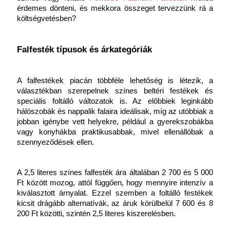
érdemes dönteni, és mekkora összeget tervezzünk rá a 
költségvetésben?
Falfesték típusok és árkategóriák
A falfestékek piacán többféle lehetőség is létezik, a 
választékban szerepelnek színes beltéri festékek és 
speciális foltálló változatok is. Az előbbiek leginkább 
hálószobák és nappalik falaira ideálisak, míg az utóbbiak a 
jobban igénybe vett helyekre, például a gyerekszobákba 
vagy konyhákba praktikusabbak, mivel ellenállóbak a 
szennyeződések ellen.
A 2,5 literes színes falfesték ára általában 2 700 és 5 000 
Ft között mozog, attól függően, hogy mennyire intenzív a 
kiválasztott árnyalat. Ezzel szemben a foltálló festékek 
kicsit drágább alternatívák, az áruk körülbelül 7 600 és 8 
200 Ft közötti, szintén 2,5 literes kiszerelésben.