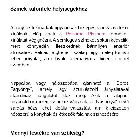
Színek különféle helyiségekhez
A nagy festékmárkák ugyancsak bőséges színválasztékot 
kínálnak, elég csak a 
Polifarbe Platinum
 termékek 
kínálatát végignézni. A semleges színeket sokan kedvelik, 
mert könnyedén illeszkednek bármilyen enteriőr 
stílusához. Például a „Fehér Iszalag” egy meleg tónusú 
fehér árnyalat, ami kiváló alternatíva a hideg fehérrel 
szemben.
Nappaliba vagy hálószobába ajánlható a "Deres 
Fagyöngy", amely lágy szürkészöld árnyalatával 
skandináv hangulatot idéz meg. Akik a világos, 
ugyanakkor meleg színekre vágynak, a „Naspolya” nevű 
sárgás bézs lehet ideális választás, ami kifejezetten 
népszerű a konyhák és étkezők falainak színezésére.
Mennyi festékre van szükség?