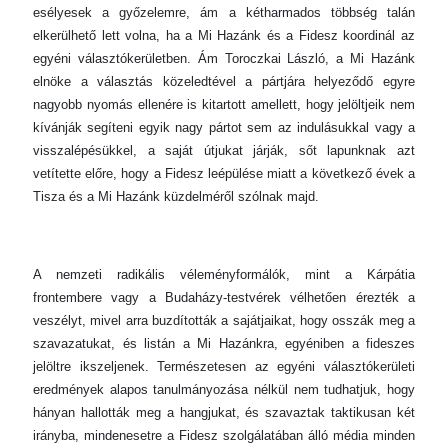
esélyesek a győzelemre, ám a kétharmados többség talán
elkerülhető lett volna, ha a Mi Hazánk és a Fidesz koordinál az
egyéni választókerületben. Ám Toroczkai László, a Mi Hazánk
elnöke a választás közeledtével a pártjára helyeződő egyre
nagyobb nyomás ellenére is kitartott amellett, hogy jelöltjeik nem
kívánják segíteni egyik nagy pártot sem az indulásukkal vagy a
visszalépésükkel, a saját útjukat járják, sőt lapunknak azt
vetítette előre, hogy a Fidesz leépülése miatt a következő évek a
Tisza és a Mi Hazánk küzdelméről szólnak majd.
A nemzeti radikális véleményformálók, mint a Kárpátia
frontembere vagy a Budaházy-testvérek vélhetően érezték a
veszélyt, mivel arra buzdították a sajátjaikat, hogy osszák meg a
szavazatukat, és listán a Mi Hazánkra, egyéniben a fideszes
jelöltre ikszeljenek. Természetesen az egyéni választókerületi
eredmények alapos tanulmányozása nélkül nem tudhatjuk, hogy
hányan hallották meg a hangjukat, és szavaztak taktikusan két
irányba, mindenesetre a Fidesz szolgálatában álló média minden