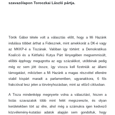
szavazólapon Toroczkai László pártja.
Török Gábor tétele volt a választás előtt, hogy a Mi Hazánk
indulása többet árthat a Fidesznek, mint amekkorát a DK-é vagy
az MKKP-é a Tiszának. Valóban így történt: a Demokratikus
Koalíció és a Kétfarkú Kutya Párt lényegében megsemmisült,
előbbi épphogy megugrotta az egy százalékot, utóbbinak pedig
még ez sem jött össze, így vissza kell fizetniük az állami
támogatást, miközben a Mi Hazánk a magas részvétel ellenére
stabil kispárt maradt a parlamentben, ugyanakkora, 6 fős
frakcióval lesz jelen a törvényhozásban, mint az előző ciklusban.
A Tisza mindenképp megnyerte volna a választást, hiszen a
listás szavazatok több mint felét megszerezte, és olyan
kerületekben tört az élre, ahol még a számukra igen kedvező
közvélemény-kutatási adatok alapján sem gondoltuk, hogy